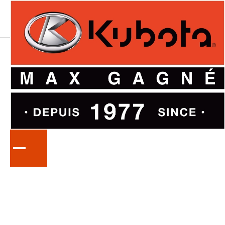
LA
SÉRIE
ZD1211L372