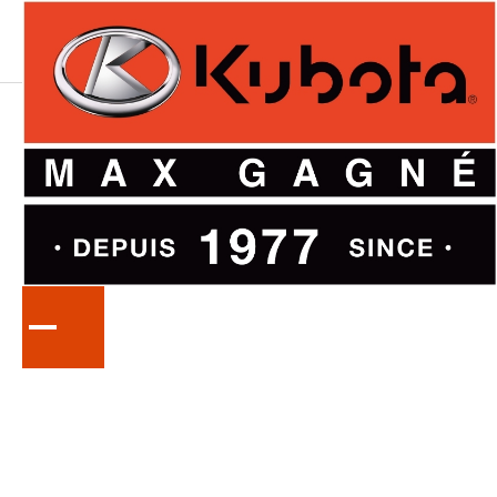
LA
SÉRIE
R30
Chargeur sur roues