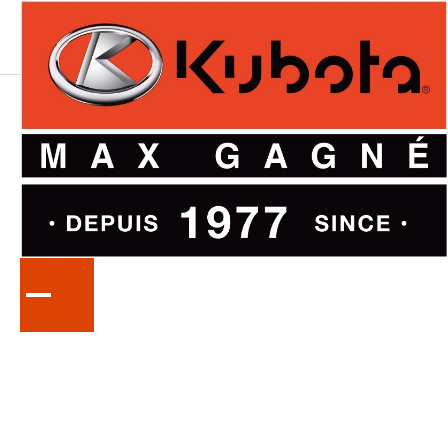
LA
SÉRIE
M8
Tracteurs agricoles